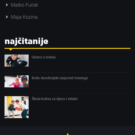
Matko Fuček
Maja Kozina
najčitanije
Udarci u boksu
Boks-kondicijski raspored treninga
Škola boksa za djecu i mlade