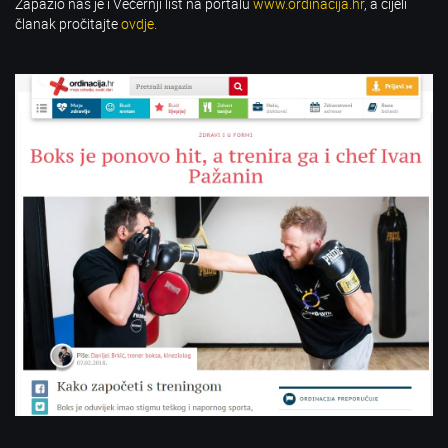
Zapazio nas je i Večernji list na portalu
www.ordinacija.hr
, a cijeli
članak pročitajte
ovdje.