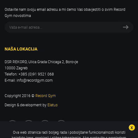
Ostavite nam svoju email adresu a mi ćemo Vas obavjestiti o svim Record
Gym novostima
NAŠA LOKACIJA
DSR REKORD, Ulica Grada Chicaga 2, Borovje
10000 Zagreb
Telefon:
+385 (0)91 9521 068
E-mail:
info@recordgym.com
Copyright 2016 ©
Record Gym
Design & development by
Elatus
Ova web stranica radi boljeg rada i poboljšane funkcionalnosti koristi
kolačiće (eng. cookies) i slične tehnologije. Ako nastavite s pregledom