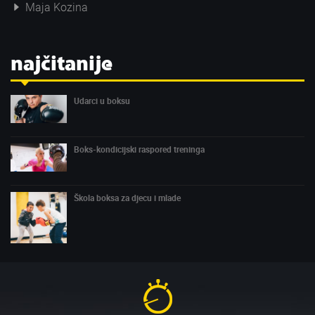
Maja Kozina
najčitanije
Udarci u boksu
Boks-kondicijski raspored treninga
Škola boksa za djecu i mlade