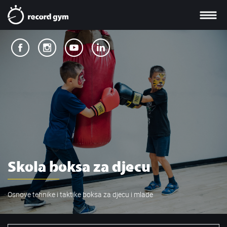
Skola boksa za djecu
Osnove tehnike i taktike boksa za djecu i mlade