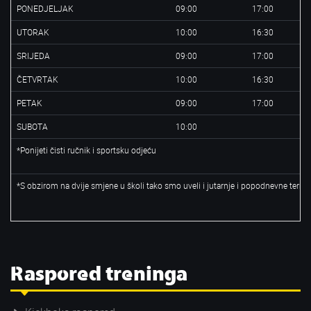
PONEDJELJAK
09:00
17:00
UTORAK
10:00
16:30
SRIJEDA
09:00
17:00
ČETVRTAK
10:00
16:30
PETAK
09:00
17:00
SUBOTA
10:00
*Ponijeti čisti ručnik i sportsku odjeću
*S obzirom na dvije smjene u školi tako smo uveli i jutarnje i popodnevne termi
Raspored treninga