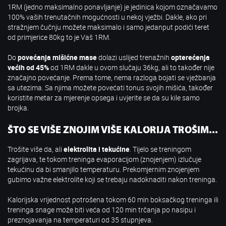
1RM (jedno maksimalno ponavljanje) je jedinica kojom označavamo
100% vaših trenutačnih mogućnosti u nekoj vježbi. Dakle, ako pri
stražnjem čučnju možete maksimalo i samo jedanput podići teret
od primjerice 80kg to je Vaš 1RM.
Do
povećanja mišićne mase
dolazi uslijed trenažnih
opterećenja
većih od 45%
od 1RM dakle u ovom slučaju 36kg, ali to također nije
značajno povećanje. Prema tome, nema razloga bojati se vježbanja
sa utezima. Sa njima možete povećati tonus svojih mišića, također
koristite metar za mjerenje opsega i uvjerite se da su kile samo
brojka.
ŠTO SE VIŠE ZNOJIM VIŠE KALORIJA TROŠIM...
Trošite više da, ali
elektrolita i tekućine
. Tijelo se treningom
zagrijava, te tokom treninga evaporacijom (znojenjem) izlučuje
tekućinu da bi smanjilo temperaturu. Prekomjernim znojenjem
gubimo važne elektrolite koji se trebaju nadoknaditi nakon treninga.
Kalorijska vrijednost potrošena tokom 60 min boksačkog treninga ili
treninga snage može biti veća od 120 min trčanja po nasipu i
preznojavanja na temperaturi od 35 stupnjeva.