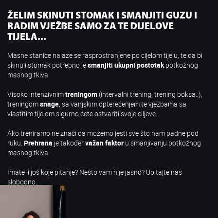
ŽELIM SKINUTI STOMAK I SMANJITI GUZU I
RADIM VJEŽBE SAMO ZA TE DIJELOVE
TIJELA...
Masne stanice nalaze se rasprostranjene po cijelom tijelu, te da bi
skinuli stomak potrebno je
smanjiti ukupni postotak
potkožnog
masnog tkiva.
Visoko intenzivnim
treningom
(intervalni trening, trening boksa..),
treningom
snage
, sa vanjskim opterećenjem te vježbama sa
vlastitim tijelom sigurno ćete ostvariti svoje ciljeve.
Ako treniramo ne znači da možemo jesti sve što nam padne pod
ruku.
Prehrana
je također
važan faktor
u smanjivanju potkožnog
masnog tkiva.
Imate li još koje pitanje? Nešto vam nije jasno? Upitajte nas
slobodno.