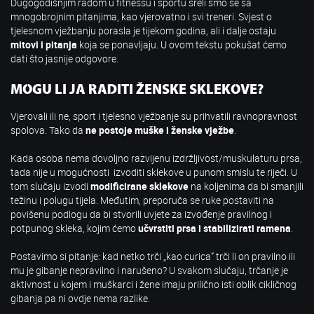
Dugogodišnjim radom u fitnessu i sportu sreli smo se sa
mnogobrojnim pitanjima, kao vjerovatno i svi treneri. Svjest o
tjelesnom vježbanju porasla je tijekom godina, ali i dalje ostaju
mitovi i pitanja
koja se ponavljaju. U ovom tekstu pokušat ćemo
dati što jasnije odgovore.
MOGU LI JA RADITI ŽENSKE SKLEKOVE?
Vjerovali ili ne, sport i tjelesno vježbanje su prihvatili ravnopravnost
spolova. Tako da
ne postoje muške i ženske vježbe
.
Kada osoba nema dovoljno razvijenu izdržljivost/muskulaturu prsa,
tada nije u mogućnosti izvoditi sklekove u punom smislu te riječi. U
tom slučaju izvodi
modificirane sklekove
na koljenima da bi smanjili
težinu i polugu tijela. Međutim, preporuča se ruke postaviti na
povišenu podlogu da bi stvorili uvjete za izvođenje pravilnog i
potpunog skleka, kojim ćemo
učvrstiti prsa i stabilizirati ramena
.
Postavimo si pitanje: kad netko trči „kao curica“ trči li on pravilno ili
mu je gibanje nepravilno i narušeno? U svakom slučaju, trčanje je
aktivnost u kojem i muškarci i žene imaju prilično isti oblik cikličnog
gibanja pa ni ovdje nema razlike.