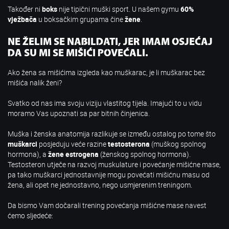
Također ni
boks
nije tipični muški sport. U našem gymu
60%
vježbača
u boksačkim grupama čine
žene
.
NE ŽELIM SE NABILDATI, JER IMAM OSJEĆAJ
DA SU MI SE MIŠIĆI POVEĆALI.
Ako žena sa mišićima izgleda kao muškarac, je li muškarac bez
mišića nalik ženi?
Svatko od nas ima svoju viziju vlastitog tijela. Imajući to u vidu
moramo Vas upoznati sa par bitnih činjenica.
Muška i ženska anatomija razlikuje se između ostalog po tome što
muškarci
posjeduju veće razine
testosterona
(muškog spolnog
hormona), a
žene estrogena
(ženskog spolnog hormona).
Testosteron utječe na razvoj muskulature i povećanje mišićne mase,
pa tako muškarci jednostavnije mogu povećati mišićnu masu od
žena, ali opet ne jednostavno, nego usmjerenim treningom.
Da bismo Vam dočarali trening povećanja mišićne mase navest
ćemo sljedeće: