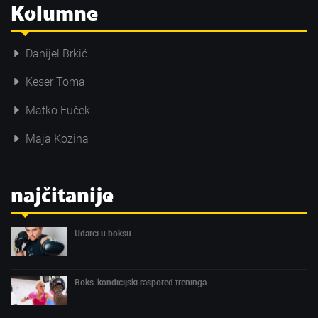
Kolumne
Danijel Brkić
Keser Toma
Matko Fuček
Maja Kozina
najčitanije
Udarci u boksu
Boks-kondicijski raspored treninga