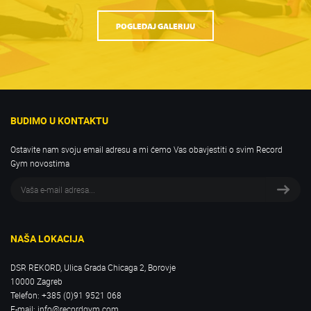
POGLEDAJ GALERIJU
BUDIMO U KONTAKTU
Ostavite nam svoju email adresu a mi ćemo Vas obavjestiti o svim Record
Gym novostima
NAŠA LOKACIJA
DSR REKORD, Ulica Grada Chicaga 2, Borovje
10000 Zagreb
Telefon:
+385 (0)91 9521 068
E-mail:
info@recordgym.com