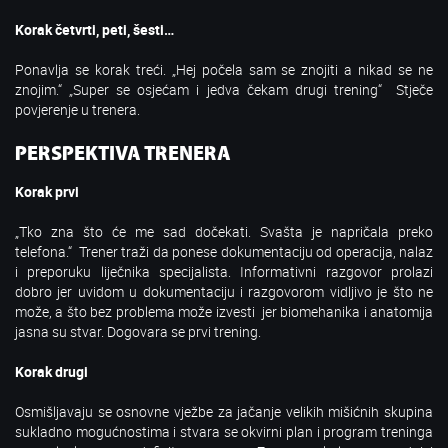
Korak četvrti, peti, šesti…
Ponavlja se korak treći. „Hej počela sam se znojiti a nikad se ne
znojim.“ „Super se osjećam i jedva čekam drugi trening“ Stječe
povjerenje u trenera.
PERSPEKTIVA TRENERA
Korak prvi
„Tko zna što će me sad dočekati. Svašta je napričala preko
telefona.“ Trener traži da ponese dokumentaciju od operacija, nalaz
i preporuku liječnika specijalista. Informativni razgovor prolazi
dobro jer uvidom u dokumentaciju i razgovorom vidljivo je što ne
može, a što bez problema može izvesti jer biomehanika i anatomija
jasna su stvar. Dogovara se prvi trening.
Korak drugi
Osmišljavaju se osnovne vježbe za jačanje velikih mišićnih skupina
sukladno mogućnostima i stvara se okvirni plan i program treninga