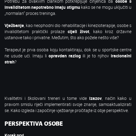
Potrebu za ovakvim člankom potkrepljuje činjenica da
osobe s
invaliditetom nepotrebno imaju stigmu
kako se ne mogu uključiti u
„normalan“ proces treninga.
Vježbanje
, kao neophodni dio rehabilitacije i kinezioterapije, osobe s
invaliditetom praktički prolaze
cijeli život
, kako kroz državne
ustanove tako i privatne. Međutim, što ako požele nešto više?
Terapeut je prva osoba koju kontaktiraju, dok se u sportske centre
ne usude ući. Imaju li
opravdan razlog
ili je to njihov
iracionalni
strah
?
Kvalitetni i školovani treneri u tome vide
izazov
, način kako u
pravom smislu riječi implementirati svoje znanje, samoaktualizirati
se. Kako izgleda i započinje vježbanje pročitajte iz obje perspektive.
PERSPEKTIVA OSOBE
Korak prvi