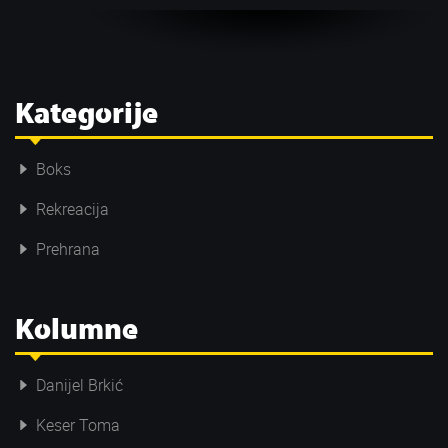
Kategorije
Boks
Rekreacija
Prehrana
Kolumne
Danijel Brkić
Keser Toma