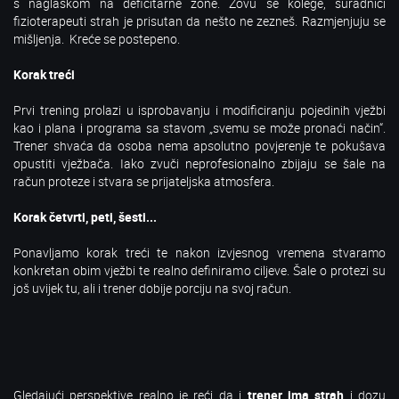
s naglaskom na deficitarne zone. Zovu se kolege, suradnici
fizioterapeuti strah je prisutan da nešto ne zezneš. Razmjenjuju se
mišljenja. Kreće se postepeno.
Korak treći
Prvi trening prolazi u isprobavanju i modificiranju pojedinih vježbi
kao i plana i programa sa stavom „svemu se može pronaći način“.
Trener shvaća da osoba nema apsolutno povjerenje te pokušava
opustiti vježbača. Iako zvuči neprofesionalno zbijaju se šale na
račun proteze i stvara se prijateljska atmosfera.
Korak četvrti, peti, šesti...
Ponavljamo korak treći te nakon izvjesnog vremena stvaramo
konkretan obim vježbi te realno definiramo ciljeve. Šale o protezi su
još uvijek tu, ali i trener dobije porciju na svoj račun.
Gledajući perspektive realno je reći da i
trener ima strah
i dozu