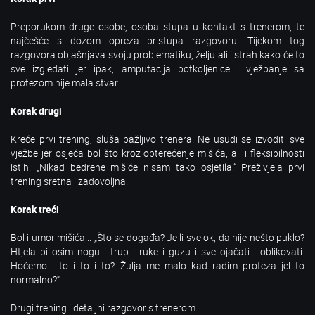
Preporukom druge osobe, osoba stupa u kontakt s trenerom, te
najčešće s dozom opreza pristupa razgovoru. Tijekom tog
razgovora objašnjava svoju problematiku, želju ali i strah kako će to
sve izgledati jer ipak, amputacija potkoljenice i vježbanje sa
protezom nije mala stvar.
Korak drugi
Kreće prvi trening, sluša pažljivo trenera. Ne usudi se izvoditi sve
vježbe jer osjeća bol što kroz opterećenje mišića, ali i fleksibilnosti
istih. „Nikad bedrene mišiće nisam tako osjetila.“ Preživjela prvi
trening sretna i zadovoljna.
Korak treći
Bol i umor mišića... „Što se događa? Je li sve ok, da nije nešto puklo?
Htjela bi osim nogu i trup i ruke i guzu i sve ojačati i oblikovati.
Hoćemo i to i to i to? Žulja me malo kad radim proteza jel to
normalno?“
Drugi trening i detaljni razgovor s trenerom.