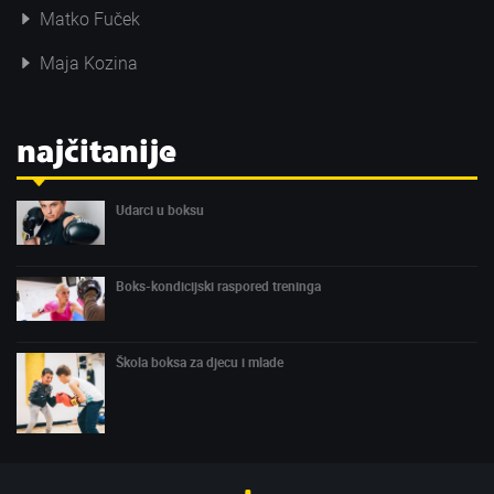
Matko Fuček
Maja Kozina
najčitanije
Udarci u boksu
Boks-kondicijski raspored treninga
Škola boksa za djecu i mlade