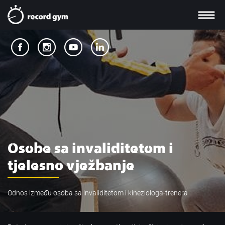
Osobe sa invaliditetom i
tjelesno vježbanje
Odnos između osoba sa invaliditetom i kineziologa-trenera